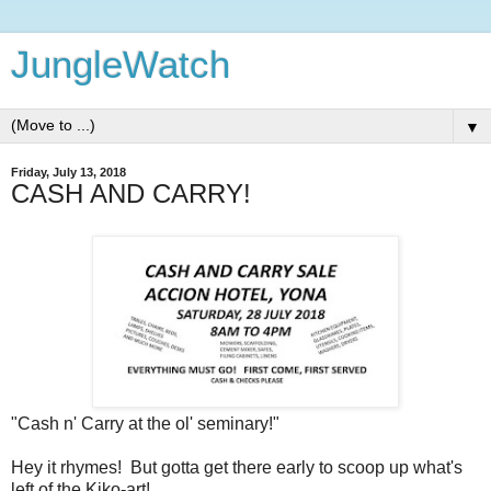
JungleWatch
▼
Friday, July 13, 2018
CASH AND CARRY!
"Cash n' Carry at the ol' seminary!"
Hey it rhymes! But gotta get there early to scoop up what's
left of the Kiko-art!